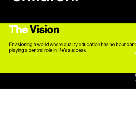
The
Vision
Envisioning a world where quality education has no boundari
playing a central role in life’s success.
Learning Coach
Join our team of Learning Coaches who play a
pivotal role in empowering self-directed Learners. As
a Learning Coach, you'll inspire and guide Learners